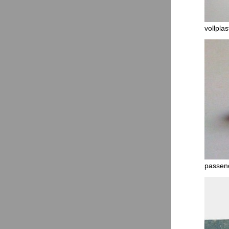
vollpla
passen