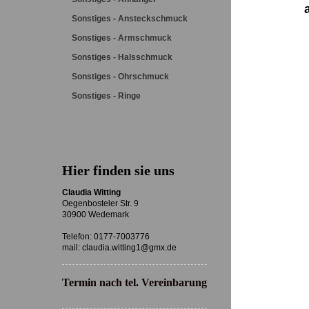
Sonstiges - Ansteckschmuck
Sonstiges - Armschmuck
Sonstiges - Halsschmuck
Sonstiges - Ohrschmuck
Sonstiges - Ringe
Hier finden sie uns
Claudia Witting
Oegenbosteler Str. 9
30900 Wedemark
Telefon:
0177-7003776
mail: claudia.witting1@gmx.de
Termin nach tel. Vereinbarung