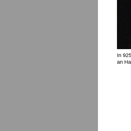
In 925
an Ha