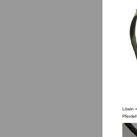
Löwin +
Pferde