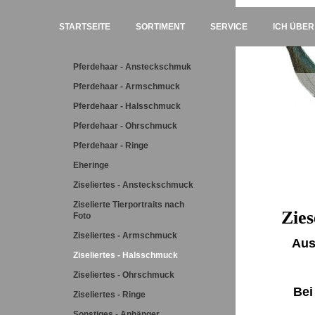
STARTSEITE
SORTIMENT
SERVICE
ICH ÜBER
Pferdehaar - Ansteckschmuk
Pferdehaar - Armschmuck
Pferdehaar - Halsschmuck
Pferdehaar - Ohrschmuck
Pferdehaar - Ringe
Eheringe
Ziseliertes - Ansteckschmuck
Ziselierte Tierportraits nach
Zies
Foto
Ziseliertes - Armschmuck
Aus
Ziseliertes - Halsschmuck
Ziseliertes - Ohrschmuck
Bei
Ziseliertes - Ringe
Sonstiges - Anhänger