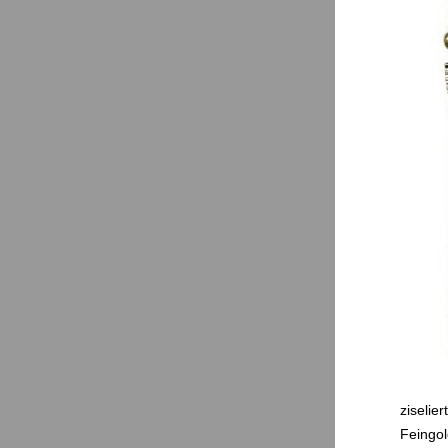
ziselie
Feingol