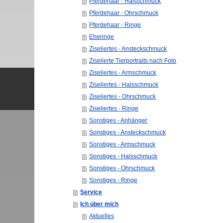
Pferdehaar - Halsschmuck
Pferdehaar - Ohrschmuck
Pferdehaar - Ringe
Eheringe
Ziseliertes - Ansteckschmuck
Ziselierte Tierportraits nach Foto
Ziseliertes - Armschmuck
Ziseliertes - Halsschmuck
Ziseliertes - Ohrschmuck
Ziseliertes - Ringe
Sonstiges - Anhänger
Sonstiges - Ansteckschmuck
Sonstiges - Armschmuck
Sonstiges - Halsschmuck
Sonstiges - Ohrschmuck
Sonstiges - Ringe
Service
Ich über mich
Aktuelles