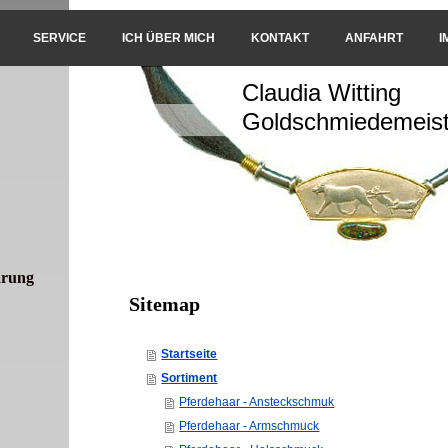
SERVICE
ICH ÜBER MICH
KONTAKT
ANFAHRT
I
Claudia Witting
Goldschmiedemeist
arung
Sitemap
Startseite
Sortiment
Pferdehaar - Ansteckschmuk
Pferdehaar - Armschmuck