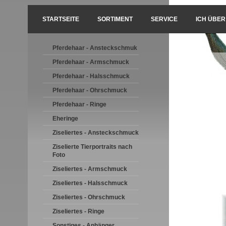
STARTSEITE
SORTIMENT
SERVICE
ICH ÜBER
Pferdehaar - Ansteckschmuk
Pferdehaar - Armschmuck
Pferdehaar - Halsschmuck
Pferdehaar - Ohrschmuck
Pferdehaar - Ringe
Eheringe
Ziseliertes - Ansteckschmuck
Ziselierte Tierportraits nach
Foto
Ziseliertes - Armschmuck
Ziseliertes - Halsschmuck
Ziseliertes - Ohrschmuck
Ziseliertes - Ringe
Sonstiges - Anhänger