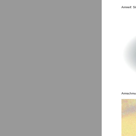
Armreif: S
Armschmuc