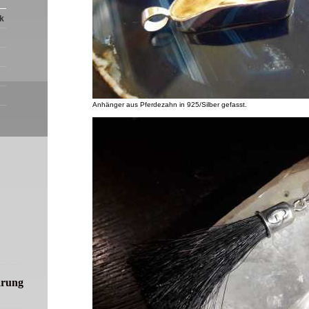
k
Anhänger aus Pferdezahn in 925/Silber gefasst.
arung