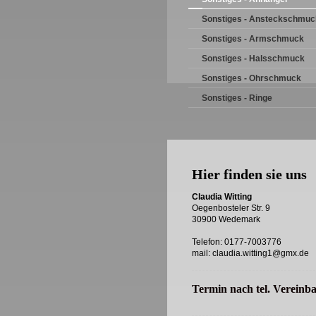
Sonstiges - Ansteckschmuc
Sonstiges - Armschmuck
Sonstiges - Halsschmuck
Sonstiges - Ohrschmuck
Sonstiges - Ringe
Hier finden sie uns
Claudia Witting
Oegenbosteler Str. 9
30900 Wedemark
Telefon:
0177-7003776
mail: claudia.witting1@gmx.de
Termin nach tel. Vereinb